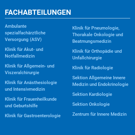
FACHABTEILUNGEN
Ambulante
Klinik für Pneumologie,
spezialfachärztliche
Thorakale Onkologie und
Versorgung (ASV)
Beatmungsmedizin
Klinik für Akut- und
Klinik für Orthopädie und
Notfallmedizin
Unfallchirurgie
Klinik für Allgemein- und
Klinik für Radiologie
Viszeralchirurgie
Sektion Allgemeine Innere
Klinik für Anästhesiologie
Medizin und Endokrinologie
und Intensivmedizin
Sektion Kardiologie
Klinik für Frauenheilkunde
Sektion Onkologie
und Geburtshilfe
Zentrum für Innere Medizin
Klinik für Gastroenterologie