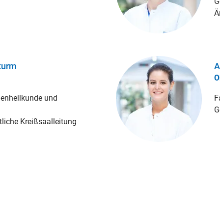
G
Ä
turm
A
O
uenheilkunde und
F
G
ztliche Kreißsaalleitung