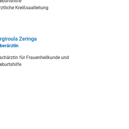
eburtshilfe
rztliche Kreißsaalleitung
rgiroula Zeringa
berärztin
achärztin für Frauenheilkunde und
eburtshilfe