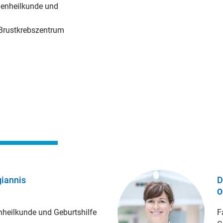
uenheilkunde und
 Brustkrebszentrum
iannis
D
O
nheilkunde und Geburtshilfe
F