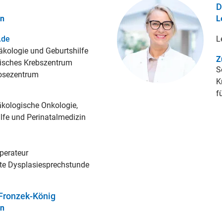
D
in
L
.de
L
äkologie und Geburtshilfe
Z
isches Krebszentrum
S
osezentrum
K
f
kologische Onkologie,
ilfe und Perinatalmedizin
perateur
erte Dysplasiesprechstunde
 Fronzek-König
in