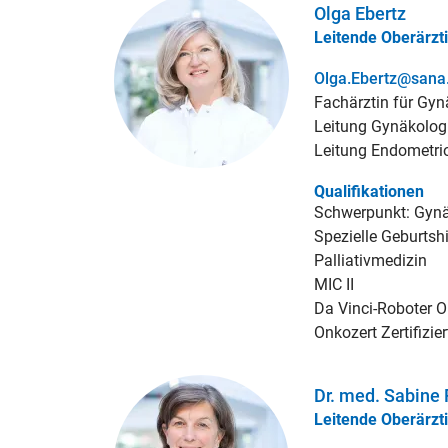
Olga Ebertz
Leitende Oberärzt
Olga.Ebertz@sana
Fachärztin für Gyn
Leitung Gynäkolog
Leitung Endometri
Qualifikationen
Schwerpunkt: Gynä
Spezielle Geburtsh
Palliativmedizin
MIC II
Da Vinci-Roboter O
Onkozert Zertifizi
Dr. med. Sabine
Leitende Oberärzt