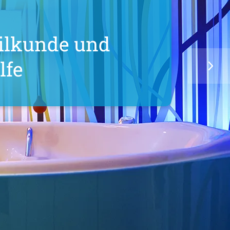
für
nheilkunde und
shilfe